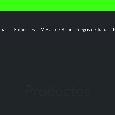
s a toda Colombia | 🎮 Fábrica de boliranas y juego
nes
Mesas de Billar
Juegos de Rana
Rockolas
Productos
mesa circular de azar