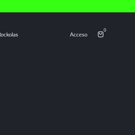
👉
Escríbenos al WhatsApp
+57 313 864731
s de rana |
0
Acceso
Compartir