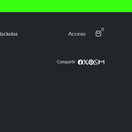
👉
Escríbenos al WhatsApp
+57 313 864731
s de rana |
0
Acceso
Compartir
Billar Pool - Ping pong - Air Hockey -