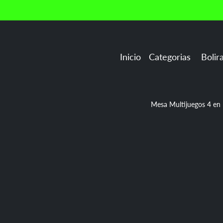
🎯 Fábrica 100% colombiana
Enviamo
Inicio
Categorias
Boliranas
Futboli
Mesa Multijuegos 4 en 1