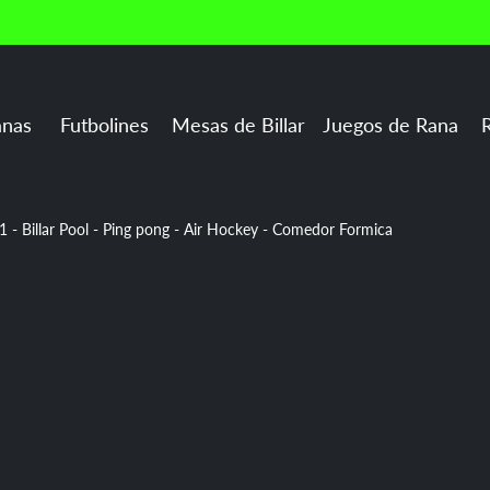
s a toda Colombia | 🎮 Fábrica de boliranas y juego
nes
Mesas de Billar
Juegos de Rana
Rockolas
 - Billar Pool - Ping pong - Air Hockey - Comedor Formica
Type:
Mesas Multijuegos
Mesa Multijuegos 4 en 1 - 
Comedor Formica
$6.499.900,00
Cantidad